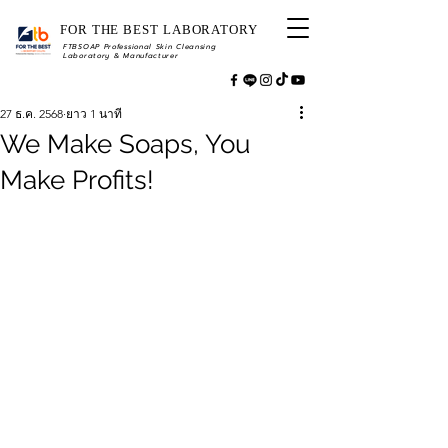
FOR THE BEST LABORATORY
FTBSOAP Professional Skin Cleansing
Laboratory & Manufacturer
27 ธ.ค. 2568
ยาว 1 นาที
We Make Soaps, You
Make Profits!