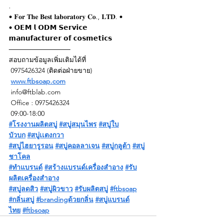
.
• 𝐅𝐨𝐫 𝐓𝐡𝐞 𝐁𝐞𝐬𝐭 𝐥𝐚𝐛𝐨𝐫𝐚𝐭𝐨𝐫𝐲 𝐂𝐨., 𝐋𝐓𝐃. •
• 𝗢𝗘𝗠 𝗹 𝗢𝗗𝗠 𝗦𝗲𝗿𝘃𝗶𝗰𝗲
𝗺𝗮𝗻𝘂𝗳𝗮𝗰𝘁𝘂𝗿𝗲𝗿 𝗼𝗳 𝗰𝗼𝘀𝗺𝗲𝘁𝗶𝗰𝘀
―――――――――
สอบถามข้อมูลเพิ่มเติมได้ที่
 0975426324 (ติดต่อฝ่ายขาย)
www.ftbsoap.com
info@ftblab.com
 Office : 0975426324
 09:00-18:00
#โรงงานผลิตสบู่
#สบู่สมุนไพร
#สบู่ใบ
บัวบก
#สบู่เเตงกวา
#สบู่ไฮยารูรอน
#สบู่คอลลาเจน
#สบู่กลูต้า
#สบู่
ชาโคล
#ทำแบรนด์
#สร้างแบรนด์เครื่องสำอาง
#รับ
ผลิตเครื่องสำอาง
#สบู่ลดสิว
#สบู่ผิวขาว
#รับผลิตสบู่
#ftbsoap
#กลิ่นสบู่
#brandingด้วยกลิ่น
#สบู่แบรนด์
ไทย
#ftbsoap