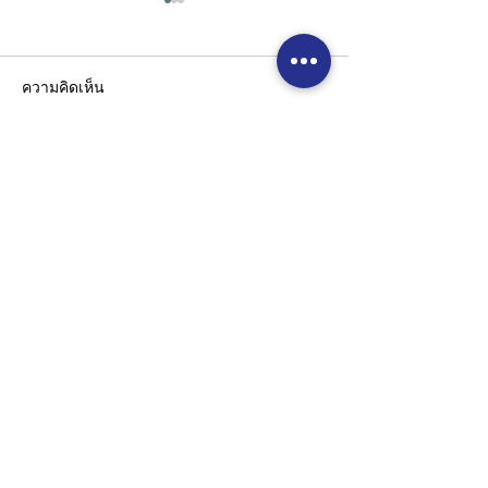
ความคิดเห็น
เขียนความคิดเห็น…
From Idea to So
เราไม่ได้แค่ผลิตสบู่... แต่เรา
3 Steps to Begin
สร้างสูตรสำเร็จให้แบรนด์
ของคุณ⚡🏆
Address
71/256 BangWaek , BangPai , BangKae
, Bangkok 10160