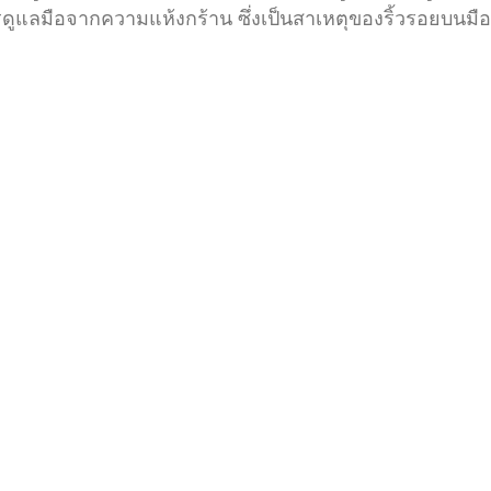
ูแลมือจากความแห้งกร้าน ซึ่งเป็นสาเหตุของริ้วรอยบนมือก