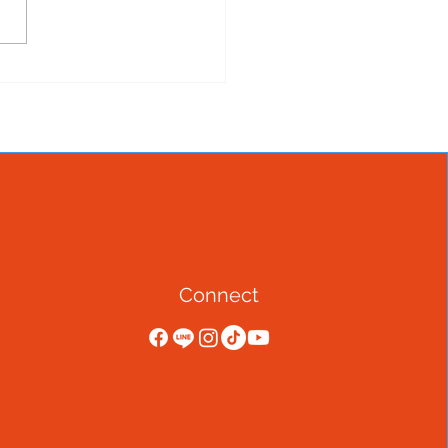
 Idea to Soap : Only 3
s to Begin! 💡
Connect