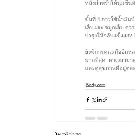
หนังกำพร้าให้นุ่มขึ้น
ขั้นที่ 4 การใช้น้ำม
เล็บและ จมูกเล็บ ควรใช
บำรุงให้กลับแข็งแรง ยิ
ยังมีการดูแลมืออีกห
มากที่สุด  หาเวลามาดู
และดูสุขภาพดีอยู่ต
Body care
โพสต์ล่าสุด