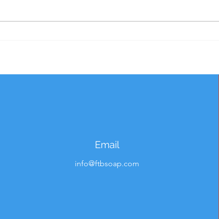
From
เราไม่ได้แค่ผลิตสบู่... แต่เรา
Step
สร้างสูตรสำเร็จให้แบรนด์ของ
คุณ⚡🏆
Email
info@ftbsoap.com