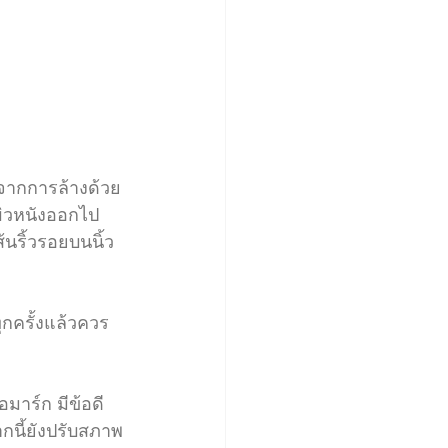
องจากการล้างด้วย
ิวหนังออกไป 
ส้นริ้วรอยบนนิ้ว 
ุกครั้งแล้วควร
ือมาร์ก มีข้อดี
ากนี้ยังปรับสภาพ