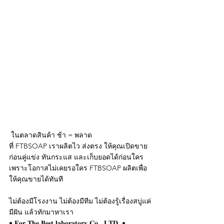
 ในตลาดสินค้า ช้า = พลาด
ที่ FTBSOAP เราผลิตไว ส่งตรง ให้คุณเปิดขาย
ก่อนคู่แข่ง ทันกระแส และเก็บยอดได้ก่อนใคร
เพราะโอกาสไม่เคยรอใคร FTBSOAP ผลิตเพื่อ
ให้คุณขายได้ทันที
ไม่ต้องมีโรงงาน ไม่ต้องมีทีม ไม่ต้องรู้เรื่องสบู่แค่
มีฝัน แล้วทักมาหาเรา
• 𝐅𝐨𝐫 𝐓𝐡𝐞 𝐁𝐞𝐬𝐭 𝐥𝐚𝐛𝐨𝐫𝐚𝐭𝐨𝐫𝐲 𝐂𝐨., 𝐋𝐓𝐃. •