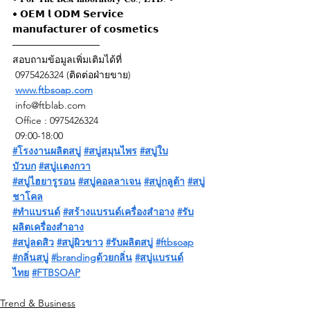
• 𝗢𝗘𝗠 𝗹 𝗢𝗗𝗠 𝗦𝗲𝗿𝘃𝗶𝗰𝗲
𝗺𝗮𝗻𝘂𝗳𝗮𝗰𝘁𝘂𝗿𝗲𝗿 𝗼𝗳 𝗰𝗼𝘀𝗺𝗲𝘁𝗶𝗰𝘀
―――――――――
สอบถามข้อมูลเพิ่มเติมได้ที่
 0975426324 (ติดต่อฝ่ายขาย)
www.ftbsoap.com
info@ftblab.com
 Office : 0975426324
 09:00-18:00
#โรงงานผลิตสบู่
#สบู่สมุนไพร
#สบู่ใบ
บัวบก
#สบู่เเตงกวา
#สบู่ไฮยารูรอน
#สบู่คอลลาเจน
#สบู่กลูต้า
#สบู่
ชาโคล
#ทำแบรนด์
#สร้างแบรนด์เครื่องสำอาง
#รับ
ผลิตเครื่องสำอาง
#สบู่ลดสิว
#สบู่ผิวขาว
#รับผลิตสบู่
#ftbsoap
#กลิ่นสบู่
#brandingด้วยกลิ่น
#สบู่แบรนด์
ไทย
#FTBSOAP
Trend & Business