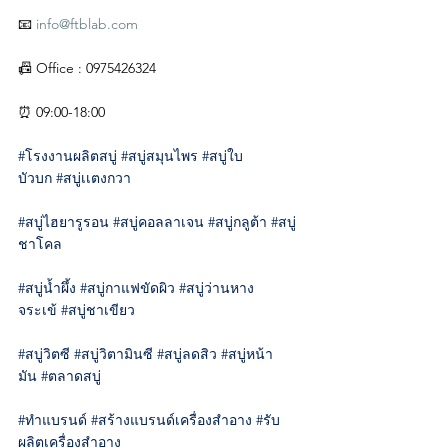
📧 
info@ftblab.com
📠 Office : 0975426324
⏰ 09:00-18:00
#โรงงานผล
ิตสบู่ 
#สบ
ู่สมุนไพร 
#สบ
ู่ใบ
บัวบก 
#สบ
ู่เเตงกวา
#สบ
ู่ไฮยารูรอน 
#สบ
ู่คอลลาเจน 
#สบ
ู่กลูต้า 
#สบ
ชาโคล
#สบ
ู่น้ำผึ้ง 
#สบ
ู่กาแฟขัดผิว 
#สบ
ู่ว่านหาง
จระเข้ 
#สบ
ู่ชาเขียว
#สบ
ู่วิตซี 
#สบ
ู่วิตามินซี 
#สบ
ู่ลดสิว 
#สบ
ู่หน้า
มัน 
#ตลาดสบ
#ทำแบรนด
์ 
#สร
้างแบรนด์เครื่องสำอาง 
#ร
ับ
ผลิตเครื่องสำอาง