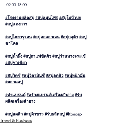
 09:00-18:00
#โรงงานผลิตสบู่
#สบู่สมุนไพร
#สบู่ใบบัวบก
#สบู่เเตงกวา
#สบู่ไฮยารูรอน
#สบู่คอลลาเจน
#สบู่กลูต้า
#สบู่
ชาโคล
#สบู่น้ำผึ้ง
#สบู่กาแฟขัดผิว
#สบู่ว่านหางจระเข้
#สบู่ชาเขียว
#สบู่วิตซี
#สบู่วิตามินซี
#สบู่ลดสิว
#สบู่หน้ามัน
#ตลาดสบู่
#ทำแบรนด์
#สร้างแบรนด์เครื่องสำอาง
#รับ
ผลิตเครื่องสำอาง
#สบู่ลดสิว
#สบู่ผิวขาว
#รับผลิตสบู่
#ftbsoap
Trend & Business