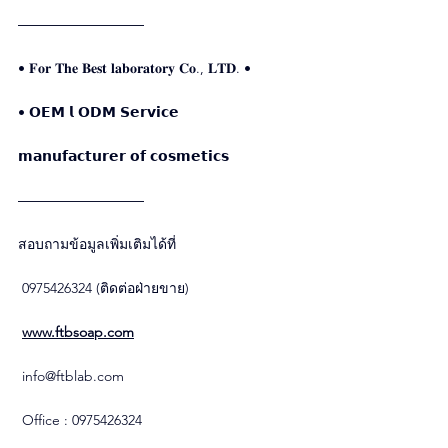
―――――――――
• 𝐅𝐨𝐫 𝐓𝐡𝐞 𝐁𝐞𝐬𝐭 𝐥𝐚𝐛𝐨𝐫𝐚𝐭𝐨𝐫𝐲 𝐂𝐨., 𝐋𝐓𝐃. •
• 𝗢𝗘𝗠 𝗹 𝗢𝗗𝗠 𝗦𝗲𝗿𝘃𝗶𝗰𝗲
𝗺𝗮𝗻𝘂𝗳𝗮𝗰𝘁𝘂𝗿𝗲𝗿 𝗼𝗳 𝗰𝗼𝘀𝗺𝗲𝘁𝗶𝗰𝘀
―――――――――
สอบถามข้อมูลเพิ่มเติมได้ที่
 0975426324 (ติดต่อฝ่ายขาย)
www.ftbsoap.com
info@ftblab.com
 Office : 0975426324