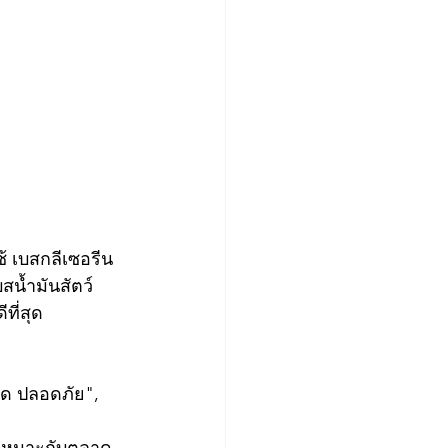
้ เบสกลีเซอรีน
สน้ำมันสัตว์
ที่สุด
าด ปลอดภัย", 