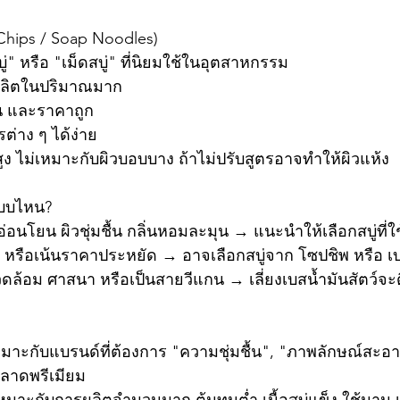
 Chips / Soap Noodles)
ู่" หรือ "เม็ดสบู่" ที่นิยมใช้ในอุตสาหกรรม
ผลิตในปริมาณมาก
น และราคาถูก
ต่าง ๆ ได้ง่าย
สูง ไม่เหมาะกับผิวบอบบาง ถ้าไม่ปรับสูตรอาจทำให้ผิวแห้ง
แบบไหน?
อนโยน ผิวชุ่มชื้น กลิ่นหอมละมุน → แนะนำให้เลือกสบู่ที่ใช
ไป หรือเน้นราคาประหยัด → อาจเลือกสบู่จาก โซปชิพ หรือ เบ
แวดล้อม ศาสนา หรือเป็นสายวีแกน → เลี่ยงเบสน้ำมันสัตว์จะดี
มาะกับแบรนด์ที่ต้องการ "ความชุ่มชื้น", "ภาพลักษณ์สะอ
ตลาดพรีเมียม