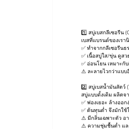
1️⃣ สบู่เบสกลีเซอรีน 
เบสที่แบรนด์ของเราน
✅ ทำจากกลีเซอรีนธรร
✅ เนื้อสบู่ใส/ขุ่น 
✅ อ่อนโยน เหมาะกับผิ
⚠️ ละลายไวกว่าแบบอื
2️⃣ สบู่เบสน้ำมันสัตว์
สบู่แบบดั้งเดิม ผลิตจ
✅ ฟองเยอะ ล้างออกง่
✅ ต้นทุนต่ำ จึงมักใ
⚠️ มีกลิ่นเฉพาะตัว อ
⚠️ ความชุ่มชื้นต่ำ แ