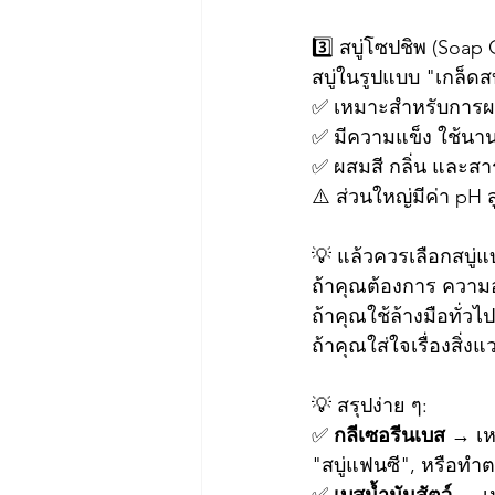
3️⃣ สบู่โซปชิพ (Soap
สบู่ในรูปแบบ "เกล็ดสบ
✅ เหมาะสำหรับการ
✅ มีความแข็ง ใช้นา
✅ ผสมสี กลิ่น และสาร
⚠️ ส่วนใหญ่มีค่า pH 
💡 แล้วควรเลือกสบู่
ถ้าคุณต้องการ ความอ่
ถ้าคุณใช้ล้างมือทั่ว
ถ้าคุณใส่ใจเรื่องสิ่ง
💡 สรุปง่าย ๆ:
✅ 
กลีเซอรีนเบส
 → เห
"สบู่แฟนซี", หรือทำ