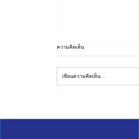
ความคิดเห็น
เขียนความคิดเห็น…
ON TIME, ON STANDARD.
📦🚚ส่งมอบความสำเร็จถึงมือ
คุณ... ถูกต้อง แม่นยำ ตรงเวลา!