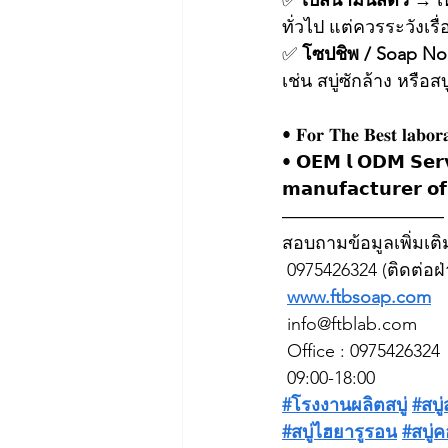
✅ 
เบสน้ำมันสัตว์
 → เ
ทั่วไป แต่ควรระวัง
✅ 
โซปชิพ / Soap No
เช่น สบู่ซักล้าง หรือ
• 𝐅𝐨𝐫 𝐓𝐡𝐞 𝐁𝐞𝐬𝐭 𝐥𝐚𝐛𝐨
• 𝗢𝗘𝗠 𝗹 𝗢𝗗𝗠 𝗦𝗲𝗿
𝗺𝗮𝗻𝘂𝗳𝗮𝗰𝘁𝘂𝗿𝗲𝗿 𝗼𝗳
―――――――――
สอบถามข้อมูลเพิ่มเติม
 0975426324 (ติดต่อฝ
www.ftbsoap.com
info@ftblab.com
 Office : 0975426324
 09:00-18:00
#โรงงานผลิตสบู่
#สบู
#สบู่ไฮยารูรอน
#สบู่