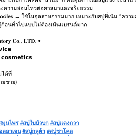
หมาะกับการผลิตจำนวนมาก ต้นทุนต่ำ เนื้อสบู่แข็ง ใช้นา
เรื่องความอ่อนไหวต่อศาสนาและจริยธรรม
odles
 → ใช้ในอุตสาหกรรมมาก เหมาะกับสบู่ที่เน้น “ความ
สบู่ก้อนทั่วไปแบบไม่ต้องเน้นแบรนด์มาก
𝐚𝐭𝐨𝐫𝐲 𝐂𝐨., 𝐋𝐓𝐃. •
𝗶𝗰𝗲
 𝗰𝗼𝘀𝗺𝗲𝘁𝗶𝗰𝘀
ได้ที่
่ายขาย)
่สมุนไพร
#สบู่ใบบัวบก
#สบู่เเตงกวา
คอลลาเจน
#สบู่กลูต้า
#สบู่ชาโคล