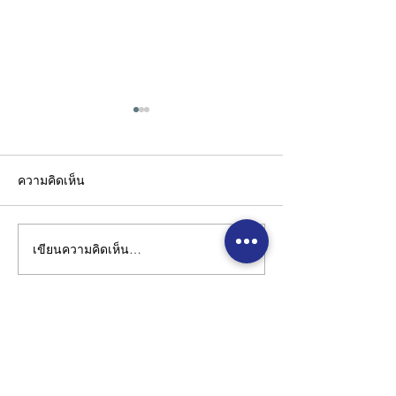
ความคิดเห็น
เขียนความคิดเห็น…
🚀 Fast Production, On-
FTBSOAP : Doe
Time Delivery!
Than You Think
Address