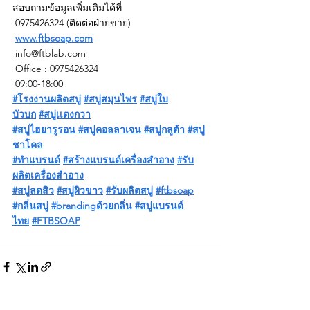
สอบถามข้อมูลเพิ่มเติมได้ที่
 0975426324 (ติดต่อฝ่ายขาย)
www.ftbsoap.com
info@ftblab.com
 Office : 0975426324
 09:00-18:00
#โรงงานผลิตสบู่
#สบู่สมุนไพร
#สบู่ใบ
บัวบก
#สบู่เเตงกวา
#สบู่ไฮยารูรอน
#สบู่คอลลาเจน
#สบู่กลูต้า
#สบู่
ชาโคล
#ทำแบรนด์
#สร้างแบรนด์เครื่องสำอาง
#รับ
ผลิตเครื่องสำอาง
#สบู่ลดสิว
#สบู่ผิวขาว
#รับผลิตสบู่
#ftbsoap
#กลิ่นสบู่
#brandingด้วยกลิ่น
#สบู่แบรนด์
ไทย
#FTBSOAP