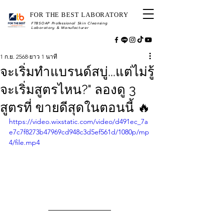
FOR THE BEST LABORATORY
FTBSOAP Professional Skin Cleansing
Laboratory & Manufacturer
1 ก.ย. 2568
ยาว 1 นาที
จะเริ่มทำแบรนด์สบู่...แต่ไม่รู้
จะเริ่มสูตรไหน?" ลองดู 3
สูตรที่ ขายดีสุดในตอนนี้ 🔥
https://video.wixstatic.com/video/d491ec_7a
e7c7f8273b47969cd948c3d5ef561d/1080p/mp
4/file.mp4
―――――――――